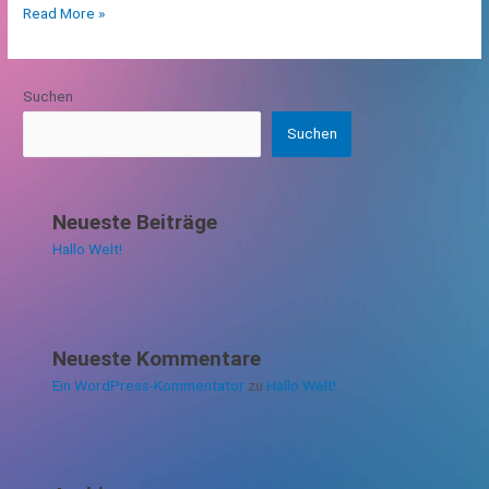
Read More »
Suchen
Suchen
Neueste Beiträge
Hallo Welt!
Neueste Kommentare
Ein WordPress-Kommentator
zu
Hallo Welt!